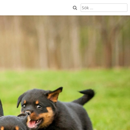
SÖK
EFTER: