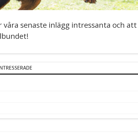
r våra senaste inlägg intressanta och at
elbundet!
INTRESSERADE