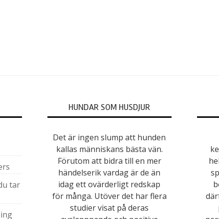
HUNDAR SOM HUSDJUR
Det är ingen slump att hunden
kallas människans bästa vän.
ke
Förutom att bidra till en mer
he
ers
händelserik vardag är de än
sp
idag ett ovärderligt redskap
b
du tar
för många. Utöver det har flera
där
studier visat på deras
ing